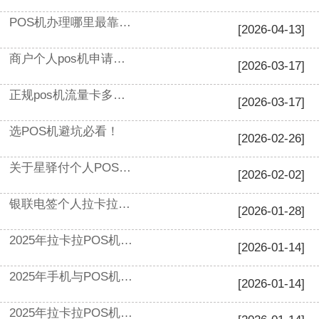
POS机办理哪里最靠谱？新手必看避坑指南
[2026-04-13]
商户个人pos机申请最推荐哪一款?
[2026-03-17]
正规pos机流量卡多少钱一年？正规pos机个人多少钱
[2026-03-17]
选POS机避坑必看！
[2026-02-26]
关于星驿付个人POS机免费领取的正确方式
[2026-02-02]
银联电签个人拉卡拉POS机费率解析，了解POS机手续费率
[2026-01-28]
2025年拉卡拉POS机怎么操作步骤（拉卡拉pos机怎么用法）
[2026-01-14]
2025年手机与POS机连不上怎么办（为什么手机和pos机连接不上）
[2026-01-14]
2025年拉卡拉POS机停机了（拉卡拉pos机长时间不用）