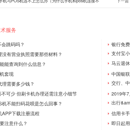
年手机与POS机连不上怎么办（为什么手机和pos机连接不
下一篇
技术服务
不会跳码吗？
银行免费
支付宝小
办理没有营业执照需要那些材料？
年礼？
马云退休
功能能查询到什么信息？
呼：太人
s机套现
中国银联
交行、中
代理需要多少钱？
挑战银行
必不可少 但刷卡机办理还需注意小细节
2019
出行&a
OS机不能扫码花呗是怎么回事？
磅打造
机APP下载注册流程
信用卡手
需要注意什么？
即日起用