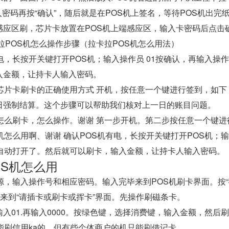
输入密码再按“确认”，随后就是在POS机上签名，等待POS机出
感应区刷，芯片卡放置在POS机上端感应区，输入卡密码后点击
电，长按开关键打开POS机；输入操作员 01按确认，再输入操作
入金额，让持卡人输入密码。
芯片卡刷卡的正确使用方式 开机，按任意一个键进行签到，如下
日强制结算。这个步骤可以帮助我们核对上一日的账目问题。
机怎么刷卡，怎么操作。谢谢 第一步开机。第二步按任意一个键进
机怎么用啊、谢谢 确认POS机有电，长按开关键打开POS机；输
就自动打开了。然后就可以刷卡，输入金额，让持卡人输入密码。
OS机怎么用
源，输入操作号和相应密码。输入完毕来到POS机刷卡界面。按“
会来到“请插卡或刷卡或挥卡”界面。先操作刷磁条卡。
入01.再输入0000。按绿色键，选择消费键，输入金额，然后
能刷信用ka的。但有些个体商户的机只能刷借记卡。