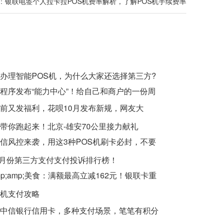
：
银联电签个人拉卡拉POS机费率解析，了解POS机手续费率
办理智能POS机，为什么大家还选择第三方?
程序发布“能力中心”！给自己和商户的一份周
前又发福利，花呗10月发布新规，网友大
性化了
带你跑起来！北京-雄安70公里接力献礼
信风控来袭，用这3种POS机刷卡必封，不要
底线
年7月份第三方支付支付投诉排行榜！
mp;amp;美食：满额最高立减162元！银联卡重
机支付攻略
中信银行信用卡，多种支付场景，笔笔有积分