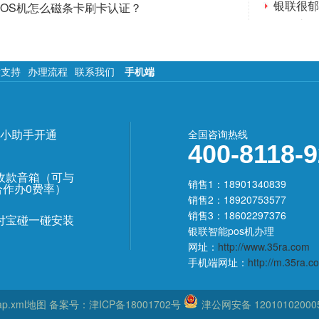
银联很郁
POS机怎么磁条卡刷卡认证？
微信支付
术支持
办理流程
联系我们
手机端
小助手开通
全国咨询热线
400-8118-
收款音箱（可与
销售1：18901340839
合作办0费率）
销售2：18920753577
销售3：18602297376
付宝碰一碰安装
银联智能pos机办理
网址：
http://www.35ra.com
手机端网址：
http://m.35ra.c
ap.xml地图
备案号：
津ICP备18001702号
津公网安备 12010102000