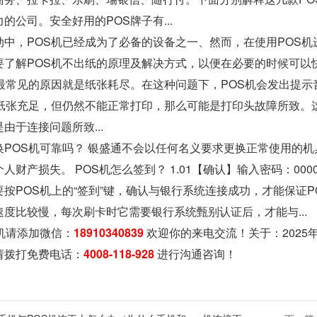
的公司。安全好用的POS牌子有...
动中，POS机已经成为了必备的设备之一、然而，在使用POS机
了解POS机不出纸的原理及解决方式，以便在必要的时候可以快速
最常见的原因就是纸张耗尽。在这种问题下，POS机会发出提示音
纸张充足，但仍然不能正常打印，那么可能是打印头故障所致。这时
由于连接问题所致...
换POS机可靠吗？ 银盛通不会以任何名义要求更换正常使用的
人财产损失。 POS机怎么签到？ 1.01【确认】输入密码：00
按POS机上的“签到”键，确认与银行系统连接成功，才能保证PO
度比较慢，每次刷卡时它需要银行系统甄别认证后，才能与...
机请添加微信：
18910340839
欢迎你的来电交流！关于：
202
请拨打免费电话：
4008-118-928
进行沟通咨询！