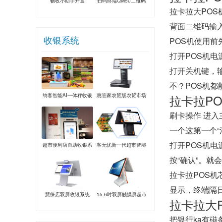
畅收小助手开通
扫码终端QM50二维码
拉卡拉大POS
收款主扫设备
背面二维码输入
收银系统
POS机使用
打开POS机
打开关机键，输
不？POS机都
纳客智能AI一体秤收银
惠管家农贸版农贸市场
拉卡拉P
系统
收银系统
刷卡操作 进
一个这第一个
打开POS机电
超市便利店自助收银系
客无忧新一代超市智能
统
安卓系统
按“确认”。就
拉卡拉POS机
显示，终端隔
慧徕店双屏收银系统
15.6吋双屏触摸屏超市
拉卡拉大
——餐饮适用
餐饮奶茶服装一体机
把银行ka有磁