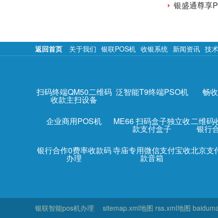
银盛通尊享
返回首页
关于我们
银联POS机
收银系统
新闻资讯
技
扫码终端QM50二维码
泛智能T9终端PSO机
畅收
收款主扫设备
企业商用POS机
ME66 扫码盒子独立收
二维码
款支付盒子
银行
银行合作0费率收款码
寺庙专用微信支付宝收
北京支
办理
款音箱
银联智能pos机办理
sitemap.xml地图
rss.xml地图
baidum