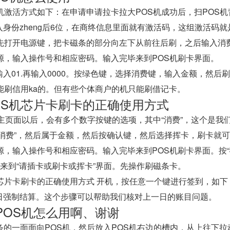
机激活方式如下：在申请申请拉卡拉大POS机成功后，扫POS
身份zheng后6位，在商终信息里面就有激活码，这组激活码就
前先打开电源键，把卡磁条的部分向左下从前往后刷，之后输入消
电源，输入操作号和相应密码。输入完毕来到POS机刷卡界面。
入01.再输入0000。按绿色键，选择消费键，输入金额，然后
能刷信用ka的。但有些个体商户的机只能刷借记卡。
OS机芯片卡刷卡的正确使用方式
入主页面以后，会有多个数字按键的选项，其中“消费”，这个是
“消费”，然后属于金额，然后按确认键，然后选择挥卡，刷卡就
源，输入操作号和相应密码。输入完毕来到POS机刷卡界面。按“
会来到“请插卡或刷卡或挥卡”界面。先操作刷磁条卡。
芯片卡刷卡的正确使用方式 开机，按任意一个键进行签到，如下
日强制结算。这个步骤可以帮助我们核对上一日的账目问题。
POS机怎么用啊、谢谢
条的一面面向POS机，然后放入POS机右边的槽内，从上往下拉动