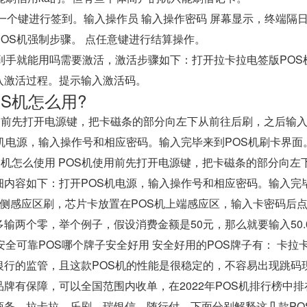
意一个键进行签到。输入操作员 输入操作密码 屏幕显示，终端隔
OS机强制步骤。 点任意键进行结算操作。
机到手就能用吗需要激活，激活步骤如下：打开拉卡拉电签版PO
入激活过程。提示输入激活码。
S机怎么用?
使用前先打开电源键，把卡磁条的部分向左下从前往后刷，之后输
S机电源，输入操作号和相应密码。输入完毕来到POS机刷卡界面
OS机怎么使用 POS机使用前先打开电源键，把卡磁条的部分向
细内容如下：打开POS机电源，输入操作号和相应密码。输入完
右侧感应区刷，芯片卡放置在POS机上端感应区，输入卡密码后
输两个零，举个例子，假设消费金额是50元，那么就要输入50.
安全可靠POS哪个牌子安全好用 安全好用的POS牌子有： 卡拉
银行的监管，且这款POS机的性能是很稳定的，不容易出现跳码现
牌有保障，可以全国范围内收单，在2022年POS机排行榜中排
商务、拉卡拉、乐刷、瑞银信、随行付。下面分别解释这几款PO