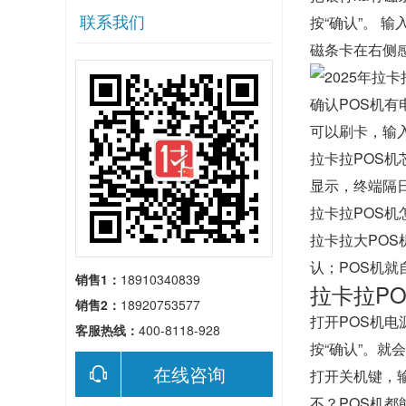
联系我们
按“确认”。 
磁条卡在右侧
确认POS机有
可以刷卡，输
拉卡拉POS机
显示，终端隔
拉卡拉POS
拉卡拉大POS
认；POS机
销售1：
18910340839
拉卡拉P
销售2：
18920753577
打开POS机电
客服热线：
400-8118-928
按“确认”。就
在线咨询
打开关机键，输
不？POS机都