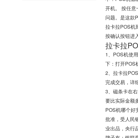
开机。 按任
问题。是这款P
拉卡拉POS
按确认按钮进
拉卡拉PO
1、POS机
下：打开PO
2、拉卡拉P
完成交易，详
3、磁条卡在
要比实际金额多
POS机哪个好
批准，受人民
业出品，央行品
牌子有：银联