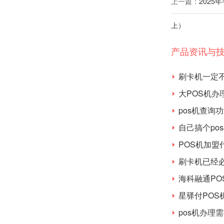
上一篇：
2025
上）
产品资讯与
刷卡机一定
大POS机
pos机查询
自己搞个po
POS机加盟
刷卡机已经
海科融通P
星驿付POS
pos机办理