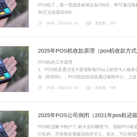
POS机了，第一笔就是刷保证金298元，即可激活海
88万元就退回398...
时间：2026-01-14
浏览量：767
2025年POS机收款原理（pos机收款方
POS机的工作原理
1、POS机是通过读卡器读取银行ka上的持卡人磁
息（即密码），POS把这些信息通过银联中心，上
印...
时间：2026-01-14
浏览量：736
2025年POS公司倒闭（2021年pos机
POS机进帐卡销户了,刷卡会到哪里?1、假如POS
行机构，尽快将款项返回给持卡人。其次，可以根据