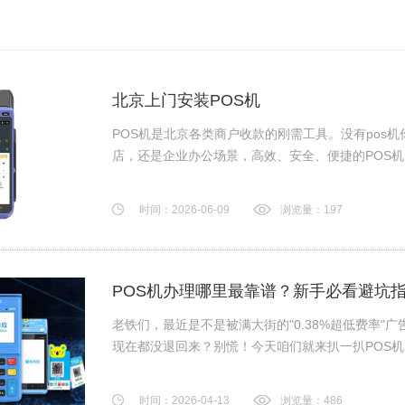
北京上门安装POS机
POS机是北京各类商户收款的刚需工具。没有pos
店，还是企业办公场景，高效、安全、便捷的POS机办
时间：2026-06-09
浏览量：197
POS机办理哪里最靠谱？新手必看避坑
老铁们，最近是不是被满大街的"0.38%超低费率"
现在都没退回来？别慌！今天咱们就来扒一扒​​POS机办
时间：2026-04-13
浏览量：486