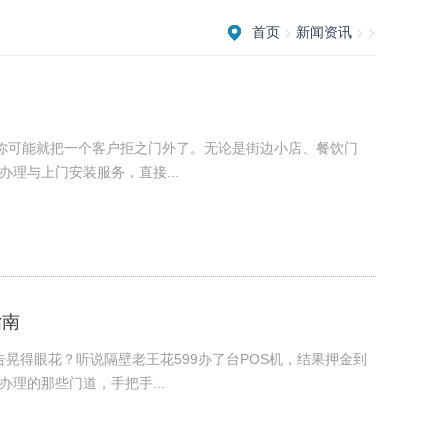
首页
>
新闻资讯
> >
机你可能就把一个客户拒之门外了。无论是街边小店、餐饮门
理与上门安装服务，直接...
指南
广告晃得眼花？听说隔壁老王花599办了台POS机，结果押金到
理的那些门道​​，手把手...