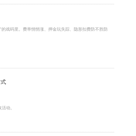
陷阱”的戏码里。费率悄悄涨、押金玩失踪、隐形扣费防不胜防
方式
取活动。
。