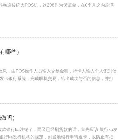
科融通传统大POS机，这298作为保证金，在6个月之内刷满
式有哪些）
条信息，由POS操作人员输入交易金额，持卡人输入个人识别信
送发卡银行系统，完成联机交易，给出成功与否的信息，并打
还能做吗）
机收款银行ka注销了，而又已经刷货款的话，首先应该 银行ka发
银行ka发行机构的规定，到当地银行申请退卡，以防止有损