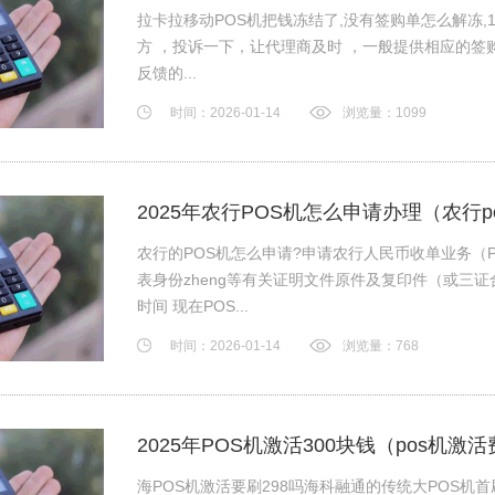
拉卡拉移动POS机把钱冻结了,没有签购单怎么解冻,
方 ，投诉一下，让代理商及时 ，一般提供相应的
反馈的...
时间：2026-01-14
浏览量：1099
2025年农行POS机怎么申请办理（农行
农行的POS机怎么申请?申请农行人民币收单业务（
表身份zheng等有关证明文件原件及复印件（或三
时间 现在POS...
时间：2026-01-14
浏览量：768
2025年POS机激活300块钱（pos机
海POS机激活要刷298吗海科融通的传统大POS机