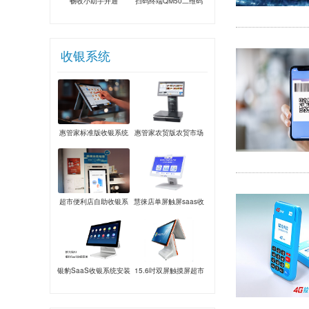
畅收小助手开通
扫码终端QM50二维码
收款主扫设备
收银系统
惠管家标准版收银系统
惠管家农贸版农贸市场
收银系统
超市便利店自助收银系
慧徕店单屏触屏saas收
统
银系统
银豹SaaS收银系统安装
15.6吋双屏触摸屏超市
餐饮奶茶服装一体机