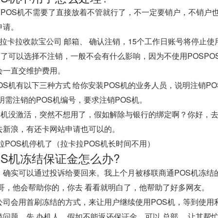
OSPOS机不需要了直接放着不管就行了，不一定要销户，不销
申请。
拉卡拉收款宝公司 邮箱、 确认注销，15个工作日账号将停止使
不用了可以选择不注销，一般不会有什么影响，因为不使用POSP
会一直交维护费用。
OS机有以下三种方式 给你安装POS机的业务人员，说明注销PO
明需注销的POS机编号，要求注销POS机。
OS机没激活，突然不想用了，假如解除与银行的绑定啊？你好，
去新浪，有还卡网站申请也可以的。
OS机冻结保证金怎么办?
，确实可以通过投诉给要回来。我上个月被移联商通POS机冻结
永哥，他会帮助你的，你去 看看就明白了，他帮助了好多网友。
公司会用首刷冻结的方式，来让用户继续使用POS机，等到使用
类问题，先 办机人，假如不能返还保证金，可以 总部 ，让其