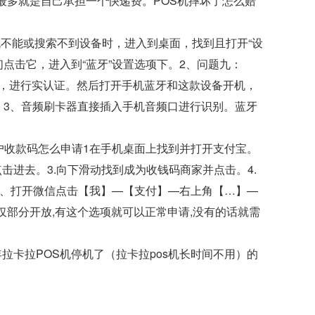
最多就是自己承担一个快递费。POS机摔坏了怎么赔
手机不能或搜索不到设备时，进入到桌面，找到且打开“设
点击它，进入到“蓝牙”设置选项下。2、问题九：
件，进行实认证。然后打开手机蓝牙和这款设备开机，
。3、音频刷卡器直接插入手机音频口进行识别。蓝牙
户收款码怎么申请1在手机桌面上找到并打开支付宝。
击进去。3.向下滑动找到成为收钱码商家并点击。4.
1、打开微信点击【我】—【支付】—右上角【…】—
仅部分开放,有这个选项就可以正常申请,没有的话就需
5年拉卡拉POS机停机了（拉卡拉pos机长时间不用）
的