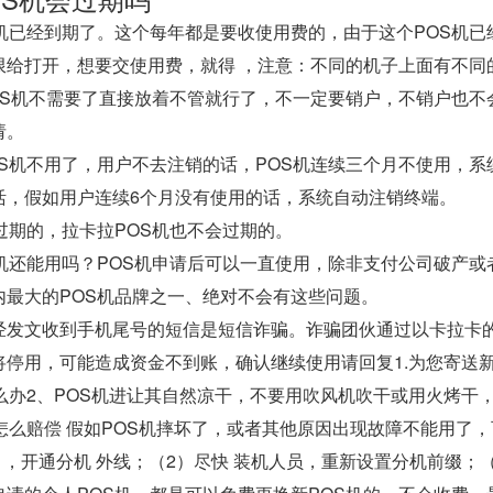
S机已经到期了。这个每年都是要收使用费的，由于这个POS机
限给打开，想要交使用费，就得 ，注意：不同的机子上面有不同
POS机不需要了直接放着不管就行了，不一定要销户，不销户也
请。
OS机不用了，用户不去注销的话，POS机连续三个月不使用，
活，假如用户连续6个月没有使用的话，系统自动注销终端。
过期的，拉卡拉POS机也不会过期的。
S机还能用吗？POS机申请后可以一直使用，除非支付公司破产
内最大的POS机品牌之一、绝对不会有这些问题。
经发文收到手机尾号的短信是短信诈骗。诈骗团伙通过以卡拉卡的名
停用，可能造成资金不到账，确认继续使用请回复1.为您寄送新
怎么办2、POS机进让其自然凉干，不要用吹风机吹干或用火烤干
怎么赔偿 假如POS机摔坏了，或者其他原因出现故障不能用了，
 ，开通分机 外线；（2）尽快 装机人员，重新设置分机前缀