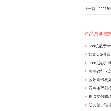
上一篇：
2025
产品资讯与
pos机显示
如意Lite升
pos机提示
宝宝银行卡
蓝牙刷卡机
四点条码扫
刷脸支付防
朋友圈办理拉