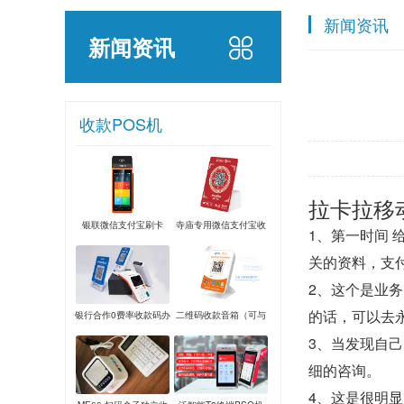
新闻资讯
新闻资讯
收款POS机
拉卡拉移
银联微信支付宝刷卡
寺庙专用微信支付宝收
1、第一时间 
POS机
款音箱
关的资料，支
2、这个是业
的话，可以去
银行合作0费率收款码办
二维码收款音箱（可与
理
银行合作办0费率）
3、当发现自己
细的咨询。
4、这是很明