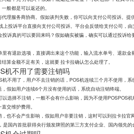
，一般都是可以返还的。
与代理服务商协商。假如谈判失败，你可以向支付公司投诉。提供P
等线上投诉平台直接向支付公司投诉。平台会反馈给支付公司，由
证金投诉真的可以要回来吗？假如确实被骗，确实可以通过投诉给
菜单里有退款选项，直接调出来这个功能，输入流水单号、退款金
日结算金额不足有关，这就要 拉卡拉确认怎么处理了。
OS机不用了需要注销吗
OS机不用了，用户不去注销的话，POS机连续三个月不使用，
活，假如用户连续6个月没有使用的话，系统自动注销终端。
了可以选择不注销，一般不会有什么影响，因为不使用POSPOS
一直交维护费用。
销，也不会产生影响，假如用户非要注销，这时可以到拉卡拉官
5年，是国内首批获得央行颁发牌照的第三方支付企业、国内领先的
OS机会过期吗