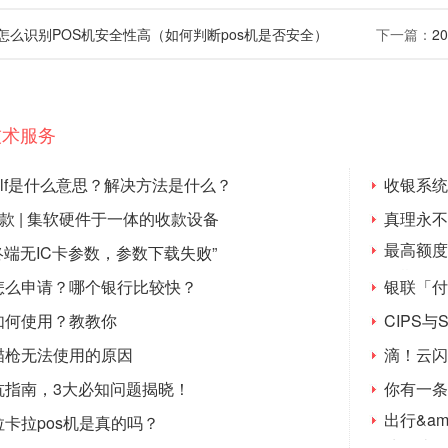
年怎么识别POS机安全性高（如何判断pos机是否安全）
下一篇：
2
技术服务
self是什么意思？解决方法是什么？
收银系统
级款 | 集软硬件于一体的收款设备
真理永不
最高额度
“终端无IC卡参数，参数下载失败”
可期
怎么申请？哪个银行比较快？
银联「付
如何使用？教教你
CIPS与
描枪无法使用的原因
滴！云闪
坑指南，3大必知问题揭晓！
你有一条
出行&a
卡拉pos机是真的吗？
磅打造