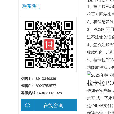
联系我们
1、拉卡拉P
拉官方网站来
2、将信息发到
3、POS机
过不注销的话
4、怎么注销P
收款行的 ，说
5、拉卡拉P
功能取消掉，
销售1：
18910340839
拉卡拉P
销售2：
18920753577
假如确实被骗
客服热线：
400-8118-928
永哥 找一下
在线咨询
这个时候支付
解决办法：此