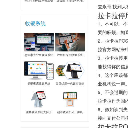
ME66 扫码盒子独立收
泛智能T9终端PSO机
去永哥 找到
款支付盒子
拉卡拉停
收银系统
1、不可以。
要的麻烦。如
2、拉卡拉P
拉官方网站来
惠管家专业版收银系统
收银台专用收银系统
3、拉卡拉停
能获得你的信
4、这个应该
业机构说一声
酒吧夜店收银系统
客无忧新一代超市智能
安卓系统
5、不会过期
拉卡拉作为国
6、假如谈判失
重餐收银系统支持开
超市收银扫码一体机
接向支付公司
台、手机点餐、验券
拉卡拉P