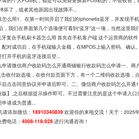
申请的个人POS机，都是可以免费更换新POS机的，不会收费，
机摔坏了，或者其他原因出现故障不...
怎么用1、在第一时间开启了我们的iphone6s蓝牙，并发现
后，我们在界面第几个选项便可看到“蓝牙”这一项，当然这里我们
的蓝牙复合手机刷卡器怎么用 首先在手机客户端 这个运营商的软
。配对成功后，在手机端输入金额，在MPOS上输入密码、确认
打开手机的蓝牙连接后登...
么申请微信商户收款码怎么开通商铺银行收款码怎么申请一、商
点击收付款选项，在收付款页面下方，有一个二维码收款选项，点
毕后点击同意协议并申请后即可。二、微信商户收款码怎么开通
业版】,之后根据提示操作即可。不过需要注意的是这个申请入口
申请成为普通...
机请添加微信：
18910340839
欢迎你的来电交流！关于：
202
免费电话：
4008-118-928
进行沟通咨询！