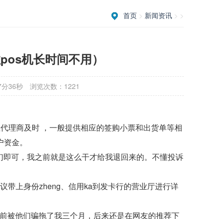
首页
>
新闻资讯
> >
拉pos机长时间不用）
7分36秒
浏览次数：1221
，让代理商及时 ，一般提供相应的签购小票和出货单等相
户资金。
他们即可，我之前就是这么干才给我退回来的。不懂投诉
带上身份zheng、信用ka到发卡行的营业厅进行详
之前被他们骗拖了我三个月，后来还是在网友的推荐下