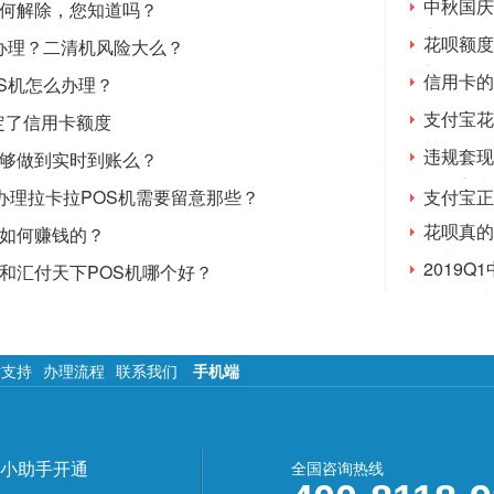
中秋国庆
如何解除，您知道吗？
立减
花呗额度
么办理？二清机风险大么？
想象的不
信用卡的
S机怎么办理？
吗？
支付宝花
定了信用卡额度
花呗
违规套现
能够做到实时到账么？
规的养卡
请办理拉卡拉POS机需要留意那些？
支付宝正
花呗真的
商如何赚钱的？
还花呗
2019
机和汇付天下POS机哪个好？
暂居领头
术支持
办理流程
联系我们
手机端
小助手开通
全国咨询热线