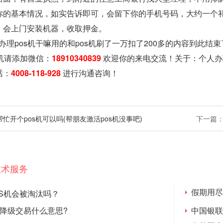
你的基本情况，如实告诉即可，会留下你的手机号码，大约一个礼
，会上门安装机器，收取押金。
办理pos机干嘛用的和pos机刷了一万扣了200多的内容到此结
机请添加微信：
18910340839
欢迎你的来电交流！关于：
个人办
话：
4008-118-928
进行沟通咨询！
忙开个pos机可以吗(帮朋友激活pos机没事吧)
下一篇
技术服务
假期用尽
S机会被淘汰吗？
缝链接
持降级交易什么意思?
中国银联