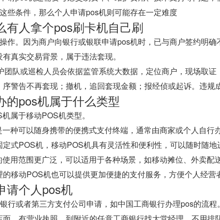
这些条件，那么个人申请pos机则可能存在一定难度
么有人拿个pos刷卡机自己刷
规操作。因为商户向银行或银联申请pos机时，已与商户签约明确
没有真实交易背景，属于违法套现。
s维护团队或巡检人员会依据监管系统大数据，定位商户，现场取
：序警告不再套现；撤机，追回套现金额；报经侦或起诉。违规
办的pos机属于什么类型
OS机属于移动POS机类型。
S机是一种可以随身携带的便携式支付终端，通常由商家或个人自
固定式POS机，移动POS机具有灵活性和便利性，可以随时随地
S机的使用范围更广泛，可以适用于各种场景，如移动摊位、外卖配
理的移动POS机也可以提供更加便捷的支付服务，方便个人经营
请个人pos机
向银行或者第三方支付公司申请，如中国工商银行办理pos的流程
店面，有营业执照，到附近的任意工商银行找大堂经理，不用排