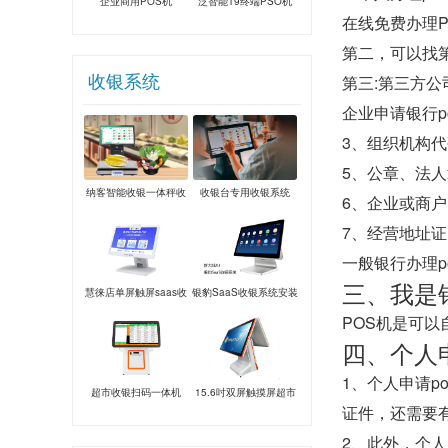
企业商用POS机
泛智能T9终端PSO机
在线免费办理P
第二，可以找第
收银系统
第三:第三方公
企业申请银行p
3、组织机构代
5、公章、法
纳客智能收银一体秤收
收银台专用收银系统
6、企业或商
银系统
7、经营地址
一般银行办理
三、我是
慧徕店单屏触屏saas收
银豹SaaS收银系统安装
银系统
POS机是可
四、个人
1、个人申请
超市收银扫码一体机
15.6吋双屏触摸屏超市
证件，还需要
餐饮奶茶服装一体机
2、此外，个