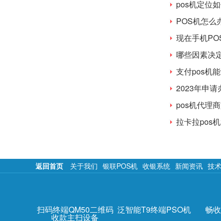
pos机定位
POS机怎
现在手机PO
哪些因素决
支付pos机
2023年申
pos机代理
拉卡拉pos
返回首页
关于我们
银联POS机
收银系统
新闻资讯
技
扫码终端QM50二维码
泛智能T9终端PSO机
畅收
收款主扫设备