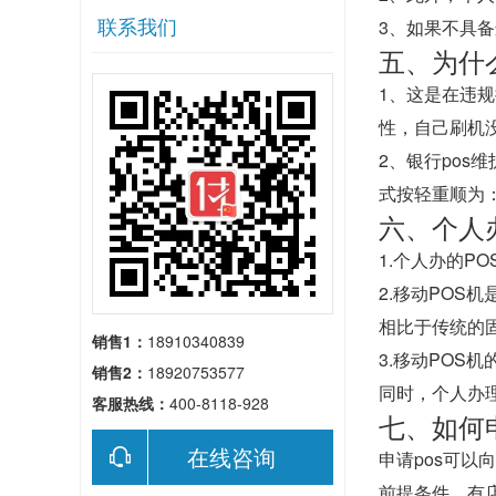
联系我们
3、如果不具备
五、为什
1、这是在违
性，自己刷机
2、银行po
式按轻重顺为
六、个人
1.个人办的P
2.移动PO
相比于传统的
销售1：
18910340839
3.移动PO
销售2：
18920753577
同时，个人办
客服热线：
400-8118-928
七、如何申
在线咨询
申请pos可以
前提条件，有