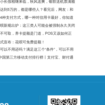
小长假相继来临，秋风送爽，银联送机票满额
达到5万的，都是哪些人？看完后，网友：和
一样
4种支付方式，哪一种对信用卡最好，你知道
呗新规出炉：这三类人可能会被强制永久关闭
不可取，养卡提额是门道，POS又该如何正
提额？
式宣布：花呗可免费提额！
可以不用还吗？满足这三个“条件”，可以不用
Q1中国第三方移动支付排行榜丨支付宝、财付通
地位