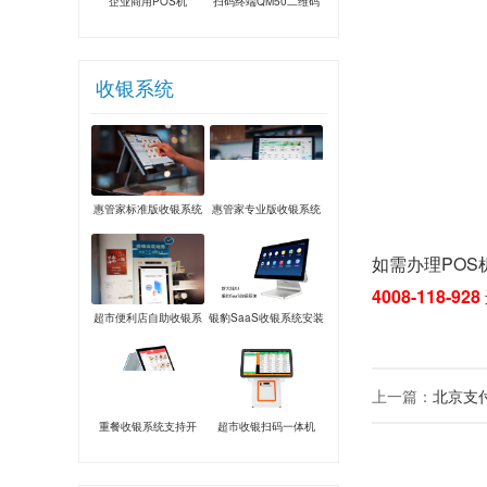
企业商用POS机
扫码终端QM50二维码
收款主扫设备
收银系统
惠管家标准版收银系统
惠管家专业版收银系统
如需办理POS
4008-118-928
超市便利店自助收银系
银豹SaaS收银系统安装
统
上一篇：
北京支
重餐收银系统支持开
超市收银扫码一体机
台、手机点餐、验券