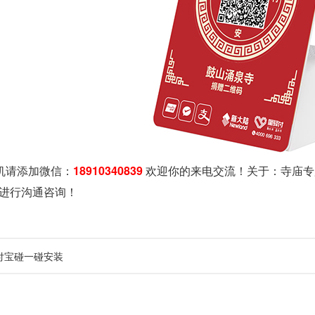
机请添加微信：
18910340839
欢迎你的来电交流！关于：
寺庙专
进行沟通咨询！
付宝碰一碰安装