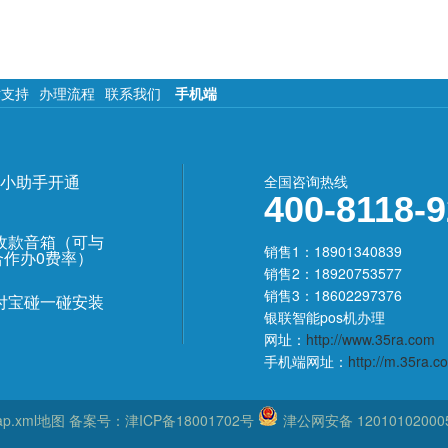
术支持
办理流程
联系我们
手机端
小助手开通
全国咨询热线
400-8118-
收款音箱（可与
销售1：18901340839
合作办0费率）
销售2：18920753577
销售3：18602297376
付宝碰一碰安装
银联智能pos机办理
网址：
http://www.35ra.com
手机端网址：
http://m.35ra.c
ap.xml地图
备案号：
津ICP备18001702号
津公网安备 12010102000