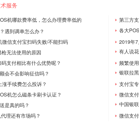
技术服务
POS机哪款费率低，怎么办理费率低的
第三方支
单模式
各大PO
”？遇到调单怎么办？
支付机构
机微信支付宝扫码失败/不能扫码
2019
有人说花
描枪无法使用的原因
陷阱&quo
扫码支付相比有什么优势呢？
频繁使用
银联拉黑
提额会不会影响征信吗？
额POS
上涨手续费怎么投诉？
支付宝专
POS机怎么磁条卡刷卡认证？
微信支付
中国银联
机送是真的吗？
机会了吗
os机代理还有市场吗？
微信支付