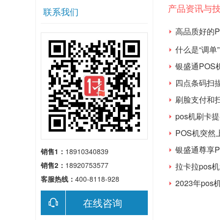
产品资讯与
联系我们
高品质好的
POS机？
什么是“调单
银盛通POS
四点条码扫
刷脸支付和
pos机刷卡
POS机突然
银盛通尊享
销售1：
18910340839
销售2：
18920753577
拉卡拉pos
客服热线：
400-8118-928
2023年p
在线咨询