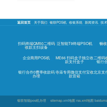
返回首页
关于我们
银联POS机
收银系统
新闻资讯
技
扫码终端QM50二维码
泛智能T9终端PSO机
畅收
收款主扫设备
企业商用POS机
ME66 扫码盒子独立收
二维码
款支付盒子
银行
银行合作0费率收款码
寺庙专用微信支付宝收
北京支
办理
款音箱
银联智能pos机办理
sitemap.xml地图
rss.xml地图
baidum