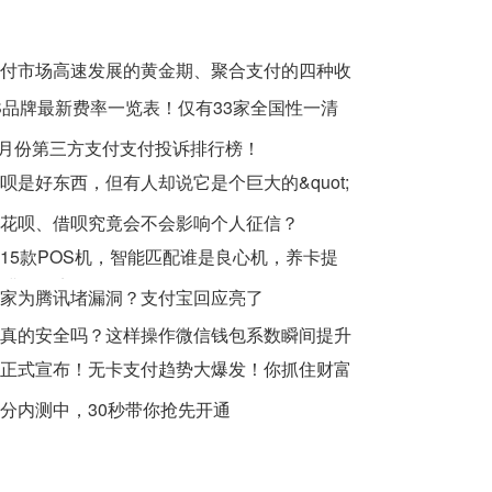
付市场高速发展的黄金期、聚合支付的四种收
S品牌最新费率一览表！仅有33家全国性一清
年7月份第三方支付支付投诉排行榜！
呗是好东西，但有人却说它是个巨大的&quot;
t;
花呗、借呗究竟会不会影响个人征信？
15款POS机，智能匹配谁是良心机，养卡提
机满足三点
家为腾讯堵漏洞？支付宝回应亮了
真的安全吗？这样操作微信钱包系数瞬间提升
正式宣布！无卡支付趋势大爆发！你抓住财富
？
分内测中，30秒带你抢先开通